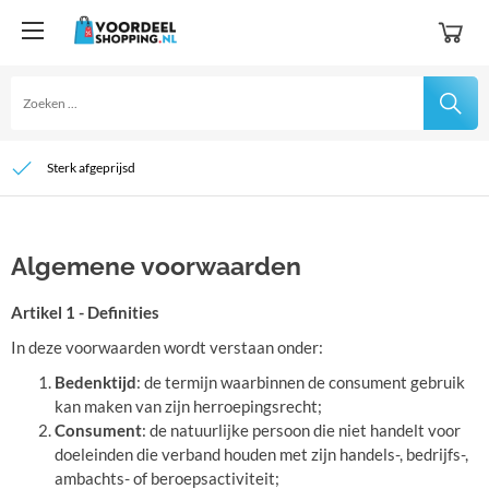
Sterk afgeprijsd
Voor 14:00 uur besteld is morgen in huis
Niet tevreden? Geld terug!
Algemene voorwaarden
Artikel 1 - Definities
In deze voorwaarden wordt verstaan onder:
Bedenktijd
: de termijn waarbinnen de consument gebruik
kan maken van zijn herroepingsrecht;
Consument
: de natuurlijke persoon die niet handelt voor
doeleinden die verband houden met zijn handels-, bedrijfs-,
ambachts- of beroepsactiviteit;