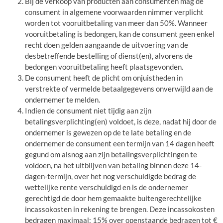
Bij de verkoop van producten aan consumenten mag de
consument in algemene voorwaarden nimmer verplicht
worden tot vooruitbetaling van meer dan 50%. Wanneer
vooruitbetaling is bedongen, kan de consument geen enkel
recht doen gelden aangaande de uitvoering van de
desbetreffende bestelling of dienst(en), alvorens de
bedongen vooruitbetaling heeft plaatsgevonden.
De consument heeft de plicht om onjuistheden in
verstrekte of vermelde betaalgegevens onverwijld aan de
ondernemer te melden.
Indien de consument niet tijdig aan zijn
betalingsverplichting(en) voldoet, is deze, nadat hij door de
ondernemer is gewezen op de te late betaling en de
ondernemer de consument een termijn van 14 dagen heeft
gegund om alsnog aan zijn betalingsverplichtingen te
voldoen, na het uitblijven van betaling binnen deze 14-
dagen-termijn, over het nog verschuldigde bedrag de
wettelijke rente verschuldigd en is de ondernemer
gerechtigd de door hem gemaakte buitengerechtelijke
incassokosten in rekening te brengen. Deze incassokosten
bedragen maximaal: 15% over openstaande bedragen tot €