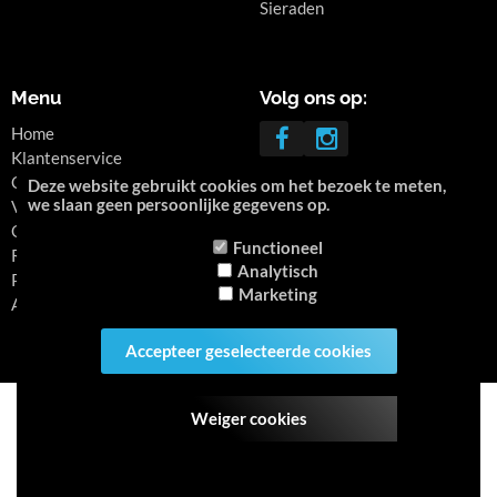
Sieraden
Menu
Volg ons op:
Home
Klantenservice
Contact
Deze website gebruikt cookies om het bezoek te meten,
we slaan geen persoonlijke gegevens op.
Veel gestelede vragen
Over ons
Functioneel
Retourneren
Analytisch
Privacy
Marketing
Algemene voorwaarden
Accepteer geselecteerde cookies
Alle bedragen zijn inclusief btw -
Powered by CCV Shop
software webshop
Weiger cookies